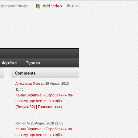
Add video
Про проект ВКадрі
RSS
Футбол
Туризм
Comments
Александр Яковец
29 August 2018
11:45
Канал Украина: «Євробляхи» по-
новому: що чекає на водіїв
(Випуск 32) | Головна тема
Roman Vi
28 August 2018 21:05
Канал Украина: «Євробляхи» по-
новому: що чекає на водіїв