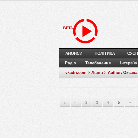
BETA
АНОНСИ
ПОЛІТИКА
СУСП
Радіо
Телебачення
Інтерв'ю
vkadri.com
>
Львів
>
Author: Оксан
«
<
2
3
4
5
>