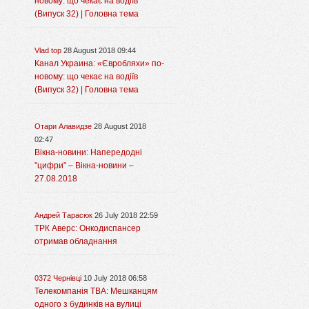
новому: що чекає на водіїв
(Випуск 32) | Головна тема
Vlad top
28 August 2018 09:44
Канал Украина: «Євробляхи» по-
новому: що чекає на водіїв
(Випуск 32) | Головна тема
Отари Алавидзе
28 August 2018
02:47
Вікна-новини: Напередодні
"цифри" – Вікна-новини –
27.08.2018
Андрей Тарасюк
26 July 2018 22:59
ТРК Аверс: Онкодиспансер
отримав обладнання
0372 Чернівці
10 July 2018 06:58
Телекомпанія ТВА: Мешканцям
одного з будинків на вулиці