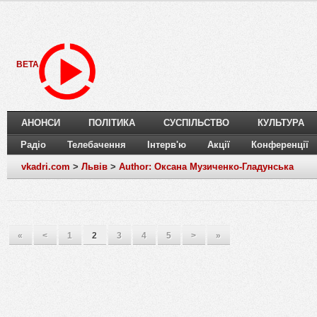
BETA
АНОНСИ
ПОЛІТИКА
СУСПІЛЬСТВО
КУЛЬТУРА
Радіо
Телебачення
Інтерв'ю
Акції
Конференції
vkadri.com
>
Львів
>
Author: Оксана Музиченко-Гладунська
«
<
1
2
3
4
5
>
»