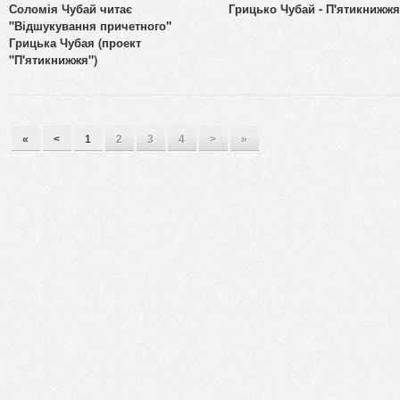
Соломія Чубай читає
Грицько Чубай - П'ятикнижжя
"Відшукування причетного"
Грицька Чубая (проект
"П'ятикнижжя")
«
<
1
2
3
4
>
»