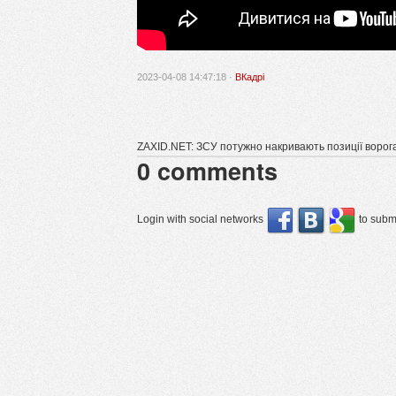
2023-04-08 14:47:18 ·
ВКадрі
ZAXID.NET: ЗСУ потужно накривають позиції воро
0
comments
Login with social networks
to submi