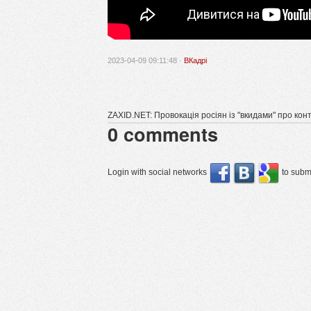
2023-04-09 09:11:48 ·
ВКадрі
ZAXID.NET: Провокація росіян із "вкидами" про кон
0
comments
Login with social networks
to submi