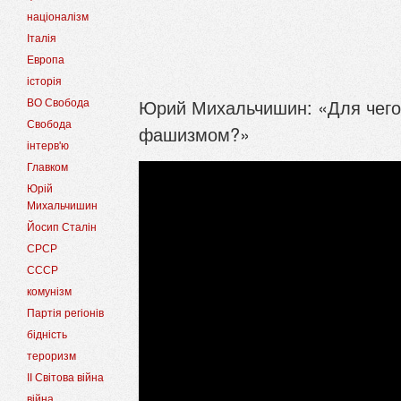
націоналізм
Італія
Европа
історія
Юрий Михальчишин: «Для чего
ВО Свобода
Свобода
фашизмом?»
інтерв'ю
Главком
Юрій
Михальчишин
Йосип Сталін
СРСР
СССР
комунізм
Партія регіонів
бідність
тероризм
II Світова війна
війна