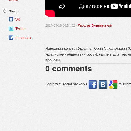
Share:
VK
2014-05-15 00:54:32 ·
Ярослав Бишневський
Twitter
Facebook
Народный депутат Украины Юрий Михальчишин (Св
украинскому обществу угрозу фашизма, для того ч
проблем.
0
comments
Login with social networks
to submi