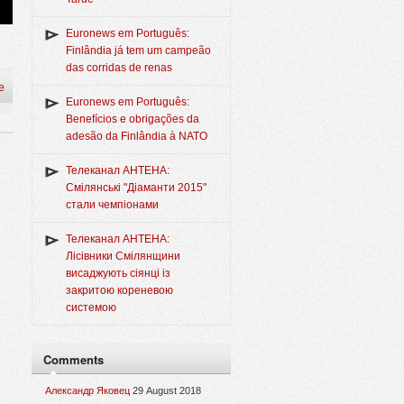
Euronews em Português:
Finlândia já tem um campeão
das corridas de renas
e
Euronews em Português:
Benefícios e obrigações da
adesão da Finlândia à NATO
Телеканал АНТЕНА:
Смілянські "Діаманти 2015"
стали чемпіонами
Телеканал АНТЕНА:
Лісівники Смілянщини
висаджують сіянці із
закритою кореневою
системою
Comments
Александр Яковец
29 August 2018