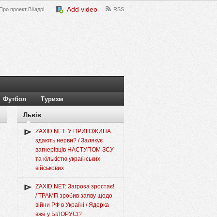
Add video
Про проект ВКадрі
RSS
Футбол
Туризм
Львів
ZAXID.NET: У ПРИГОЖИНА
здають нерви? / Залякує
вагнерівців НАСТУПОМ ЗСУ
та кількістю українських
військових
ZAXID.NET: Загроза зростає!
/ ТРАМП зробив заяву щодо
війни РФ в Україні / Ядерка
вже у БІЛОРУСІ?