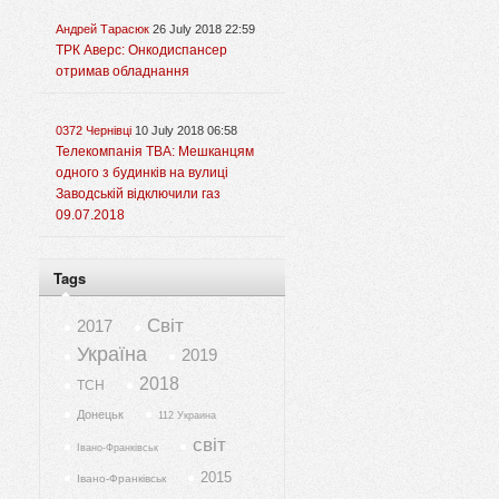
Андрей Тарасюк
26 July 2018 22:59
ТРК Аверс: Онкодиспансер
отримав обладнання
0372 Чернівці
10 July 2018 06:58
Телекомпанія ТВА: Мешканцям
одного з будинків на вулиці
Заводській відключили газ
09.07.2018
Tags
Світ
2017
Україна
2019
2018
ТСН
Донецьк
112 Украина
світ
Івано-Франківськ
2015
Івано-Франківськ