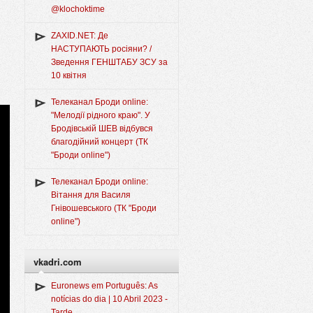
@klochoktime
ZAXID.NET: Де
НАСТУПАЮТЬ росіяни? /
Зведення ГЕНШТАБУ ЗСУ за
10 квітня
Телеканал Броди online:
"Мелодії рідного краю". У
Бродівській ШЕВ відбувся
благодійний концерт (ТК
"Броди online")
Телеканал Броди online:
Вітання для Василя
Гнівошевського (ТК "Броди
online")
vkadri.com
Euronews em Português: As
notícias do dia | 10 Abril 2023 -
Tarde