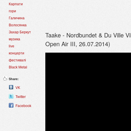
Карпати
гори
Галичина
Волосянка
Захар Беркут
Taake - Nordbundet & Du Ville Vi
музика
Open Air III, 26.07.2014)
live
концерти
фестивалі
Black Metal
Share:
VK
Twitter
Facebook