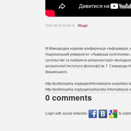
2015-08-04 03:46:22 ·
ВКадрі
III Міжнародна наукова конференція «Інформація, ко
Національний університет «Львівська політехніка»,
суспільство та лабіринти репрезентації» молодшог
антропології Інституту філософії ім. Г. Сковороди 
Вишинського.
http://politosophia.org/page/informatsiyne-suspilstvo-t
http://politosophia.org/page/vyshynsky-informatsiyne-s
0
comments
Login with social networks
to submi