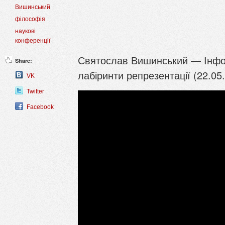
Вишинський
філософія
наукові
конференції
Святослав Вишинський — Інфор
Share:
лабіринти репрезентації (22.05
VK
Twitter
Facebook