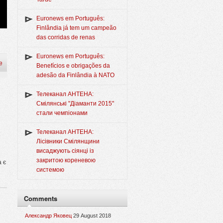
Euronews em Português:
Finlândia já tem um campeão
das corridas de renas
Euronews em Português:
e
Benefícios e obrigações da
adesão da Finlândia à NATO
Телеканал АНТЕНА:
Смілянські "Діаманти 2015"
стали чемпіонами
Телеканал АНТЕНА:
е
Лісівники Смілянщини
висаджують сіянці із
закритою кореневою
а є
системою
Comments
Александр Яковец
29 August 2018