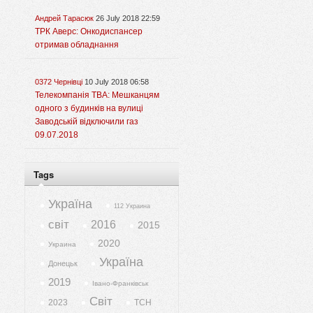
Андрей Тарасюк
26 July 2018 22:59
ТРК Аверс: Онкодиспансер
отримав обладнання
0372 Чернівці
10 July 2018 06:58
Телекомпанія ТВА: Мешканцям
одного з будинків на вулиці
Заводській відключили газ
09.07.2018
Tags
Україна
112 Украина
світ
2016
2015
2020
Украина
Україна
Донецьк
2019
Івано-Франківськ
Світ
2023
ТСН