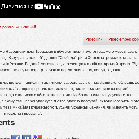
Ярослав Бишневський
Video link
Video embed cod
у в Народному домі Трускавця відбулася творча зустріч відомого мовознавця,
 від Всеукраїнського об'єднання "Свобода" Ірини Фаріон із громадою міста та
уточків України. Відомий мовознавець презентувала свій авторський проєкт "Від
 а також наукову монографію "Мовна норма: знищення, пошук, віднова".
іла, що ідея написання цієї книжки зародилась у стінах Львівської облради, д
инилась "в епіцентрі реального мовлення, але нереальної мовної норми".
ила, що саме мова є абсолютно повним відображенням стану суспільства:
 в якому стані перебуває суспільство, уважно послухай, як воно говорить. Мов
у теза Михайла Грушевського: "Будь-які українські бажання, які минають мову,
 -- наскрізна і провідна".
nts