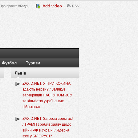
Add video
Про проект ВКадрі
RSS
Футбол
Туризм
Львів
ZAXID.NET: У ПРИГОЖИНА
здають нерви? / Залякує
вагнерівців НАСТУПОМ ЗСУ
та кількістю українських
військових
ZAXID.NET: Загроза зростає!
/ ТРАМП зробив заяву щодо
війни РФ в Україні / Ядерка
вже у БІЛОРУСІ?