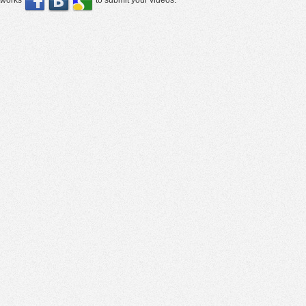
etworks
to submit your videos.