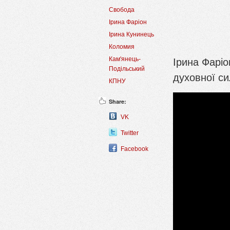
Свобода
Ірина Фаріон
Ірина Кунинець
Коломия
Ірина Фаріо
Кам'янець-
Подільський
духовної си
КПНУ
Share:
VK
Twitter
Facebook