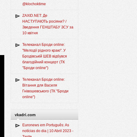
@klochoktime
ZAXID.NET: Де
НАСТУПАЮТЬ росіяни? /
Зведення ГЕНШТАБУ ЗСУ за
10 квітня
Телеканал Броди online:
"Мелодії рідного краю". У
Бродівській ШЕВ відбувся
благодійний концерт (ТК
"Броди online")
Телеканал Броди online:
Вітання для Василя
Гнівошевського (ТК "Броди
online")
vkadri.com
Euronews em Português: As
notícias do dia | 10 Abril 2023 -
Tarde