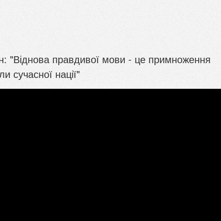
н: "Віднова правдивої мови - це примноження
ли сучасної нації"