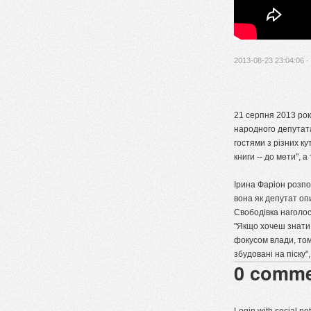
2013-08-23 23:04:06 ·
21 серпня 2013 рок
народного депутата
гостями з різних к
книги -- до мети",
Ірина Фаріон розпов
вона як депутат оп
Свободівка наголос
"Якщо хочеш знати,
фокусом влади, том
збудовані на піску",
0
comme