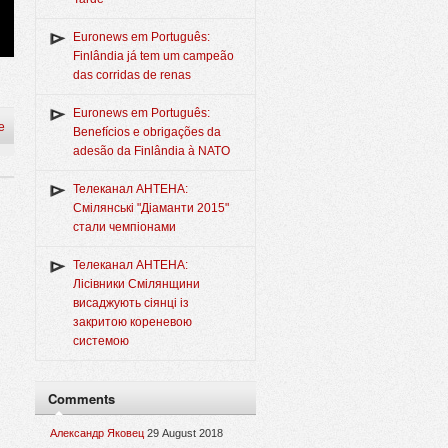
Euronews em Português:
Finlândia já tem um campeão
das corridas de renas
Euronews em Português:
e
Benefícios e obrigações da
adesão da Finlândia à NATO
Телеканал АНТЕНА:
Смілянські "Діаманти 2015"
стали чемпіонами
Телеканал АНТЕНА:
Лісівники Смілянщини
висаджують сіянці із
закритою кореневою
системою
Comments
Александр Яковец
29 August 2018