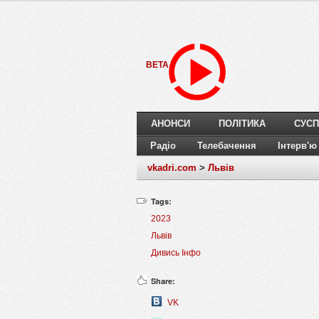
BETA
АНОНСИ
ПОЛІТИКА
СУСП
Радіо
Телебачення
Інтерв'ю
vkadri.com
>
Львів
Tags:
2023
Львів
Дивись Інфо
Share:
VK