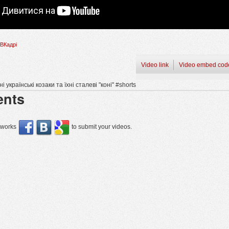
ВКадрі
Video link
Video embed cod
 українські козаки та їхні сталеві "коні" #shorts
nts
etworks
to submit your videos.