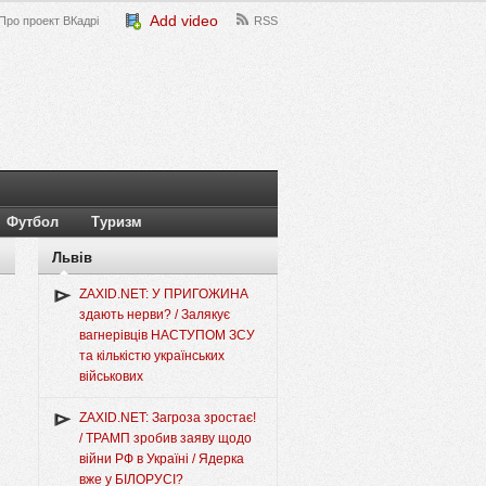
Add video
Про проект ВКадрі
RSS
Футбол
Туризм
Львів
ZAXID.NET: У ПРИГОЖИНА
здають нерви? / Залякує
вагнерівців НАСТУПОМ ЗСУ
та кількістю українських
військових
ZAXID.NET: Загроза зростає!
/ ТРАМП зробив заяву щодо
війни РФ в Україні / Ядерка
вже у БІЛОРУСІ?