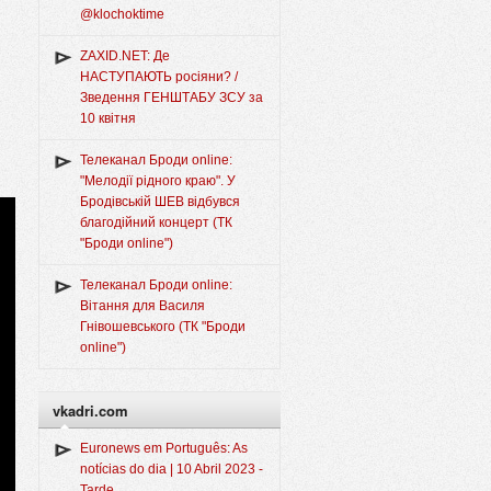
@klochoktime
ZAXID.NET: Де
НАСТУПАЮТЬ росіяни? /
Зведення ГЕНШТАБУ ЗСУ за
10 квітня
Телеканал Броди online:
"Мелодії рідного краю". У
Бродівській ШЕВ відбувся
благодійний концерт (ТК
"Броди online")
Телеканал Броди online:
Вітання для Василя
Гнівошевського (ТК "Броди
online")
vkadri.com
Euronews em Português: As
notícias do dia | 10 Abril 2023 -
Tarde