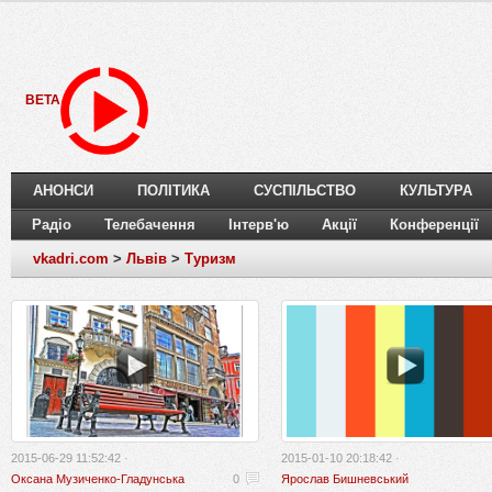
BETA
АНОНСИ
ПОЛІТИКА
СУСПІЛЬСТВО
КУЛЬТУРА
Радіо
Телебачення
Інтерв'ю
Акції
Конференції
vkadri.com
>
Львів
>
Туризм
2015-06-29 11:52:42 ·
2015-01-10 20:18:42 ·
Оксана Музиченко-Гладунська
0
Ярослав Бишневський