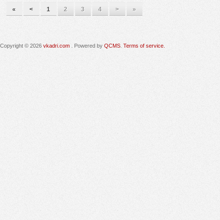
«
<
1
2
3
4
>
»
Copyright © 2026
vkadri.com
. Powered by
QCMS
.
Terms of service.