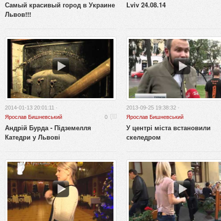
Самый красивый город в Украине
Lviv 24.08.14
Львов!!!
2014-01-13 20:01:11 ·
2013-09-25 19:38:32 ·
Ярослав Бишневський
0
Ярослав Бишневський
Андрій Бурда - Підземелля
У центрі міста встановили
Катедри у Львові
скеледром