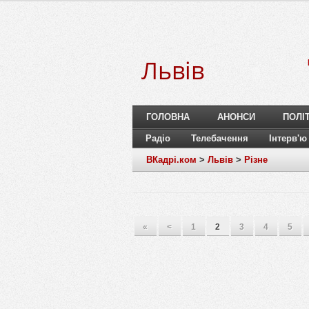
Львів
ГОЛОВНА
АНОНСИ
ПОЛІ
Радіо
Телебачення
Інтерв'ю
ВКадрі.ком
>
Львів
>
Різне
«
<
1
2
3
4
5