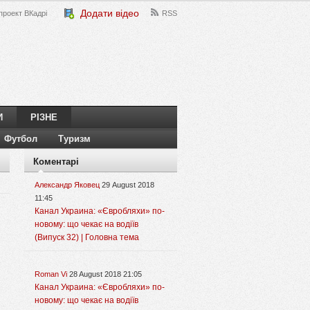
Додати відео
проект ВКадрі
RSS
И
РІЗНЕ
Футбол
Туризм
Коментарі
Александр Яковец
29 August 2018
11:45
Канал Украина: «Євробляхи» по-
новому: що чекає на водіїв
(Випуск 32) | Головна тема
Roman Vi
28 August 2018 21:05
Канал Украина: «Євробляхи» по-
новому: що чекає на водіїв