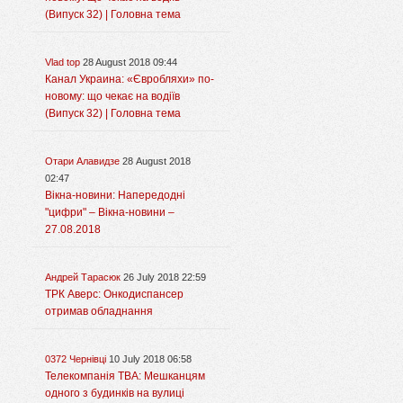
(Випуск 32) | Головна тема
Vlad top
28 August 2018 09:44
Канал Украина: «Євробляхи» по-
новому: що чекає на водіїв
(Випуск 32) | Головна тема
Отари Алавидзе
28 August 2018
02:47
Вікна-новини: Напередодні
"цифри" – Вікна-новини –
27.08.2018
Андрей Тарасюк
26 July 2018 22:59
ТРК Аверс: Онкодиспансер
отримав обладнання
0372 Чернівці
10 July 2018 06:58
Телекомпанія ТВА: Мешканцям
одного з будинків на вулиці