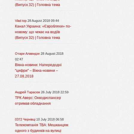
(Випуск 32) | Головна тема
Vlad top
28 August 2018 09:44
Канал Украина: «Євробляхи» по-
новому: що чекає на водіїв
(Випуск 32) | Головна тема
Отари Алавидзе
28 August 2018
02:47
Вікна-новини: Напередодні
"цифри" – Вікна-новини –
27.08.2018
Андрей Тарасюк
26 July 2018 22:59
ТРК Аверс: Онкодиспансер
отримав обладнання
0372 Чернівці
10 July 2018 06:58
Телекомпанія ТВА: Мешканцям
одного з будинків на вулиці