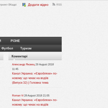
Додати відео
проект ВКадрі
RSS
И
РІЗНЕ
Футбол
Туризм
Коментарі
Александр Яковец
29 August 2018
11:45
Канал Украина: «Євробляхи» по-
новому: що чекає на водіїв
(Випуск 32) | Головна тема
Roman Vi
28 August 2018 21:05
Канал Украина: «Євробляхи» по-
новому: що чекає на водіїв