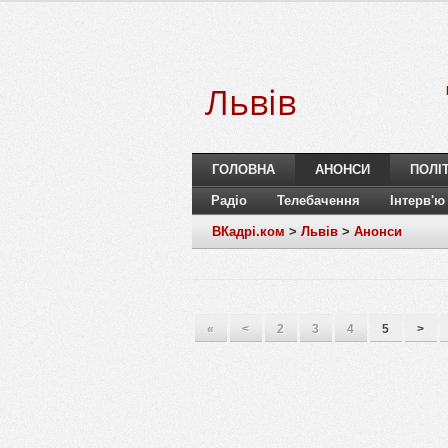
Львів
ГОЛОВНА
АНОНСИ
ПОЛІ
Радіо
Телебачення
Інтерв'ю
ВКадрі.ком
>
Львів
>
Анонси
«
<
2
3
4
5
>