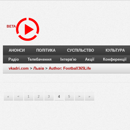
BETA
АНОНСИ
ПОЛІТИКА
СУСПІЛЬСТВО
КУЛЬТУРА
Радіо
Телебачення
Інтерв'ю
Акції
Конференції
vkadri.com
>
Львів
>
Author: Football365Life
«
<
1
2
3
4
5
>
»